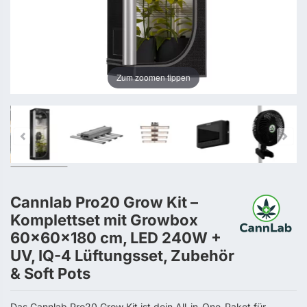
Zum zoomen tippen
Cannlab Pro20 Grow Kit –
Komplettset mit Growbox
60×60×180 cm, LED 240W +
UV, IQ-4 Lüftungsset, Zubehör
& Soft Pots
Das Cannlab Pro20 Grow Kit ist dein All-in-One-Paket für