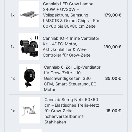
Cannlab LED Grow Lampe
240W + UV30W –
1x
Vollspektrum, Samsung
179,00 €
LM301B & Osram Chips – Für
60×60 bis 80×80 cm Zelte
Cannlab IQ-4 Inline Ventilator
Kit – 4” EC-Motor,
1x
189,00 €
Aktivkohlefilter & WiFi-
Controller für Grow-Zelte
Cannlab 6-Zoll Clip-Ventilator
für Grow-Zelte – 10
1x
Geschwindigkeiten, 330
35,00 €
CFM, Smart-Steuerung, EC-
Motor
Cannlab Scrog Netz 60x60
cm – Elastisches Trellis-Netz
1x
für Grow-Zelte,
15,00 €
höhenverstellbar mit
Stahlhaken