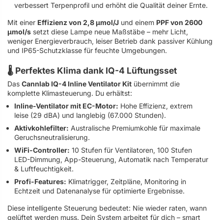
verbessert Terpenprofil und erhöht die Qualität deiner Ernte.
Mit einer
Effizienz von 2,8 µmol/J
und einem
PPF von 2600
µmol/s
setzt diese Lampe neue Maßstäbe – mehr Licht,
weniger Energieverbrauch, leiser Betrieb dank passiver Kühlung
und IP65-Schutzklasse für feuchte Umgebungen.
🌡 Perfektes Klima dank IQ-4 Lüftungsset
Das
Cannlab IQ-4 Inline Ventilator Kit
übernimmt die
komplette Klimasteuerung. Du erhältst:
Inline-Ventilator mit EC-Motor:
Hohe Effizienz, extrem
leise (29 dBA) und langlebig (67.000 Stunden).
Aktivkohlefilter:
Australische Premiumkohle für maximale
Geruchsneutralisierung.
WiFi-Controller:
10 Stufen für Ventilatoren, 100 Stufen
LED-Dimmung, App-Steuerung, Automatik nach Temperatur
& Luftfeuchtigkeit.
Profi-Features:
Klimatrigger, Zeitpläne, Monitoring in
Echtzeit und Datenanalyse für optimierte Ergebnisse.
Diese intelligente Steuerung bedeutet: Nie wieder raten, wann
gelüftet werden muss. Dein System arbeitet für dich – smart