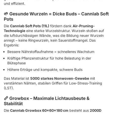
und effizient.
🌱 Gesunde Wurzeln = Dicke Buds – Cannlab Soft
Pots
Die
Cannlab Soft Pots (11L)
fördern dank
Air-Pruning-
Technologie
eine starke Wurzelstruktur. Wurzeln stoßen auf
die luftdurchlässigen Wände, was die Bildung neuer Wurzeln
anregt – keine Ringwurzeln, kein Sauerstoffmangel. Das
Ergebnis:
Bessere Nährstoffaufnahme = schnelleres Wachstum
Kräftige Pflanzenstruktur für hohe Belastung in der
Blütephase
Höhere Erträge und kompakte, schwere Buds
Das Material ist
500G starkes Nonwoven-Gewebe
mit
verstärkten Nähten, stabilen Griffen für Low-Stress-Training
(LST).
📏 Growbox – Maximale Lichtausbeute &
Stabilität
Die
Cannlab Growbox 60×60×180 cm
besteht aus
2000D