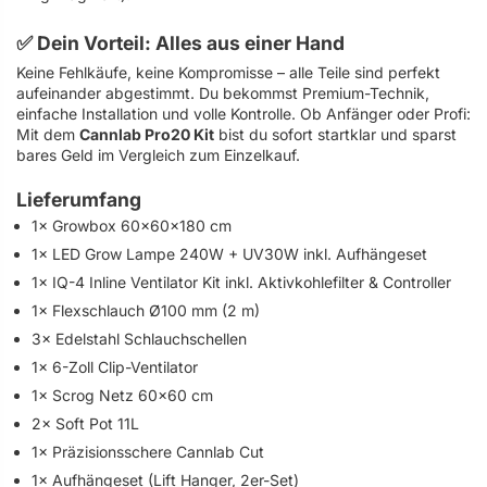
✅ Dein Vorteil: Alles aus einer Hand
Keine Fehlkäufe, keine Kompromisse – alle Teile sind perfekt
aufeinander abgestimmt. Du bekommst Premium-Technik,
einfache Installation und volle Kontrolle. Ob Anfänger oder Profi:
Mit dem
Cannlab Pro20 Kit
bist du sofort startklar und sparst
bares Geld im Vergleich zum Einzelkauf.
Lieferumfang
1× Growbox 60×60×180 cm
1× LED Grow Lampe 240W + UV30W inkl. Aufhängeset
1× IQ-4 Inline Ventilator Kit inkl. Aktivkohlefilter & Controller
1× Flexschlauch Ø100 mm (2 m)
3× Edelstahl Schlauchschellen
1× 6-Zoll Clip-Ventilator
1× Scrog Netz 60×60 cm
2× Soft Pot 11L
1× Präzisionsschere Cannlab Cut
1× Aufhängeset (Lift Hanger, 2er-Set)