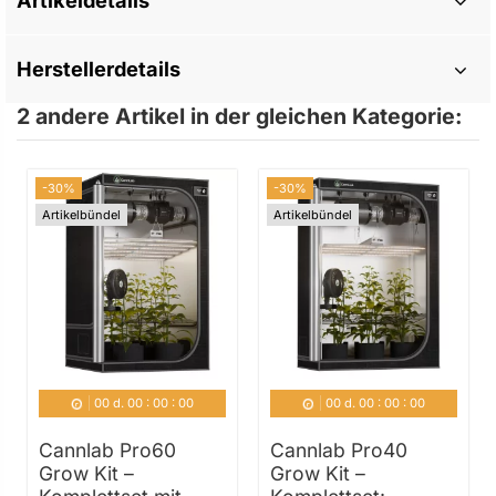
Herstellerdetails
2 andere Artikel in der gleichen Kategorie:
-30%
-30%
Artikelbündel
Artikelbündel
00
d.
00
:
00
:
00
00
d.
00
:
00
:
00
Cannlab Pro60
Cannlab Pro40
Grow Kit –
Grow Kit –