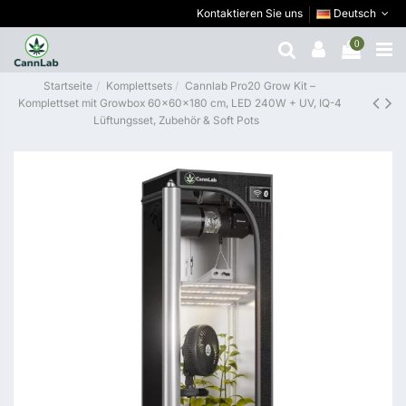
Kontaktieren Sie uns
Deutsch
0
Startseite
Komplettsets
Cannlab Pro20 Grow Kit –
Komplettset mit Growbox 60×60×180 cm, LED 240W + UV, IQ-4
Lüftungsset, Zubehör & Soft Pots