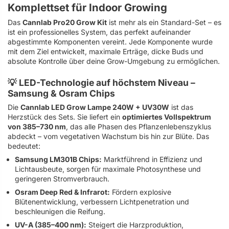
Komplettset für Indoor Growing
Das
Cannlab Pro20 Grow Kit
ist mehr als ein Standard-Set – es
ist ein professionelles System, das perfekt aufeinander
abgestimmte Komponenten vereint. Jede Komponente wurde
mit dem Ziel entwickelt, maximale Erträge, dicke Buds und
absolute Kontrolle über deine Grow-Umgebung zu ermöglichen.
💡 LED-Technologie auf höchstem Niveau –
Samsung & Osram Chips
Die
Cannlab LED Grow Lampe 240W + UV30W
ist das
Herzstück des Sets. Sie liefert ein
optimiertes Vollspektrum
von 385–730 nm
, das alle Phasen des Pflanzenlebenszyklus
abdeckt – vom vegetativen Wachstum bis hin zur Blüte. Das
bedeutet:
Samsung LM301B Chips:
Marktführend in Effizienz und
Lichtausbeute, sorgen für maximale Photosynthese und
geringeren Stromverbrauch.
Osram Deep Red & Infrarot:
Fördern explosive
Blütenentwicklung, verbessern Lichtpenetration und
beschleunigen die Reifung.
UV-A (385–400 nm):
Steigert die Harzproduktion,