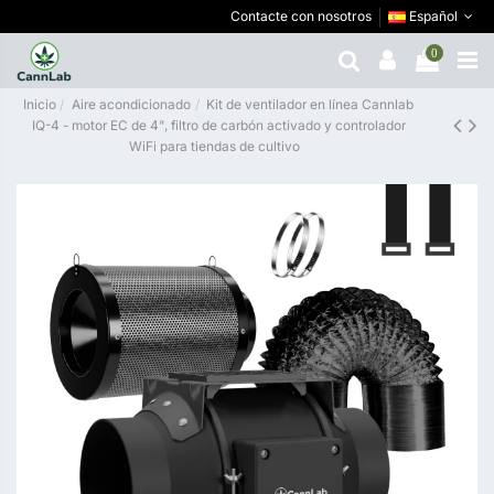
Contacte con nosotros
Español
0
Inicio
Aire acondicionado
Kit de ventilador en línea Cannlab
IQ-4 - motor EC de 4", filtro de carbón activado y controlador
WiFi para tiendas de cultivo