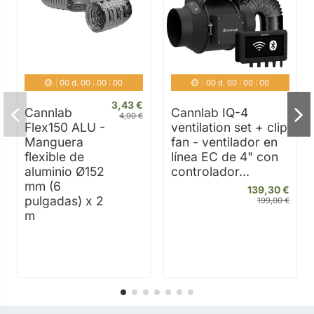
00
d.
00
:
00
:
00
00
d.
00
:
00
:
00
3,43 €
Cannlab
Cannlab IQ-4
4,90 €
Flex150 ALU -
ventilation set + clip
Manguera
fan - ventilador en
flexible de
línea EC de 4" con
aluminio Ø152
controlador...
mm (6
139,30 €
pulgadas) x 2
199,00 €
m