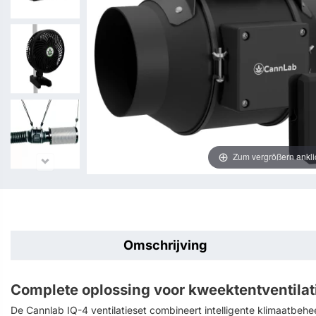
Zum vergrößern ankli
Omschrijving
Complete oplossing voor kweektentventilatie
De Cannlab IQ-4 ventilatieset combineert intelligente klimaatbeh