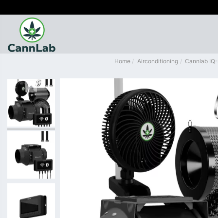
Home
Airconditioning
Cannlab IQ-4