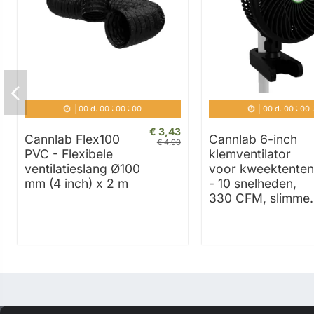
00
d.
00
:
00
:
00
00
d.
00
:
00
€ 3,43
Cannlab Flex100
Cannlab 6-inch
€ 4,90
PVC - Flexibele
klemventilator
ventilatieslang Ø100
voor kweektenten
mm (4 inch) x 2 m
- 10 snelheden,
330 CFM, slimme..