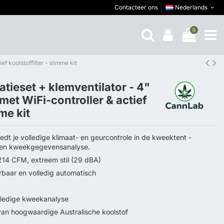
Contacteer ons
Nederlands
0
f koolstoffilter - slimme kit
atieset + klemventilator - 4"
 met WiFi-controller & actief
mme kit
edt je volledige klimaat- en geurcontrole in de kweektent -
g en kweekgegevensanalyse.
, 214 CFM, extreem stil (29 dBA)
rbaar en volledig automatisch
lledige kweekanalyse
 van hoogwaardige Australische koolstof