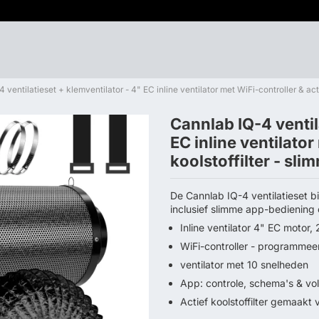
 ventilatieset + klemventilator - 4" EC inline ventilator met WiFi-controller & actie
Cannlab IQ-4 ventil
EC inline ventilator
koolstoffilter - sli
De Cannlab IQ-4 ventilatieset bi
inclusief slimme app-bedienin
Inline ventilator 4" EC motor
WiFi-controller - programmee
ventilator met 10 snelheden
App: controle, schema's & vo
Actief koolstoffilter gemaakt