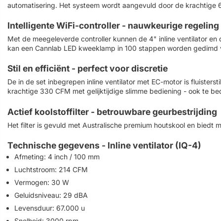
automatisering. Het systeem wordt aangevuld door de krachtige 6"
Intelligente WiFi-controller - nauwkeurige regeling
Met de meegeleverde controller kunnen de 4" inline ventilator en
kan een Cannlab LED kweeklamp in 100 stappen worden gedimd vi
Stil en efficiënt - perfect voor discretie
De in de set inbegrepen inline ventilator met EC-motor is fluisters
krachtige 330 CFM met gelijktijdige slimme bediening - ook te be
Actief koolstoffilter - betrouwbare geurbestrijding
Het filter is gevuld met Australische premium houtskool en biedt m
Technische gegevens - Inline ventilator (IQ-4)
Afmeting: 4 inch / 100 mm
Luchtstroom: 214 CFM
Vermogen: 30 W
Geluidsniveau: 29 dBA
Levensduur: 67.000 u
Snelheid: 3000 rpm