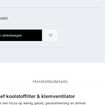
luded
In winkelwagen
Herstellerdetails
f koolstoffilter & klemventilator
et een focus op weinig geluid, geurbeheersing en slimme