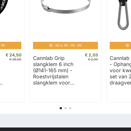
:
00
00
d.
00
:
00
:
00
€ 24,50
€ 2,03
Cannlab Grip
Cannlab 
€ 35,00
€ 2,90
slangklem 6 inch
- Ophan
(Ø141-165 mm) -
voor kw
Roestvrijstalen
set van 
.
slangklem voor...
draagver