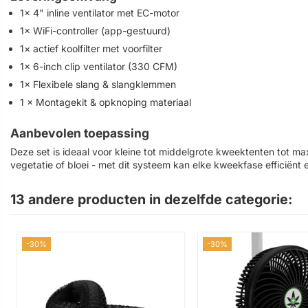
1× 4" inline ventilator met EC-motor
1× WiFi-controller (app-gestuurd)
1× actief koolfilter met voorfilter
1× 6-inch clip ventilator (330 CFM)
1× Flexibele slang & slangklemmen
1 × Montagekit & opknoping materiaal
Aanbevolen toepassing
Deze set is ideaal voor kleine tot middelgrote kweektenten tot 
vegetatie of bloei - met dit systeem kan elke kweekfase efficiënt 
13 andere producten in dezelfde categorie:
-30%
-30%