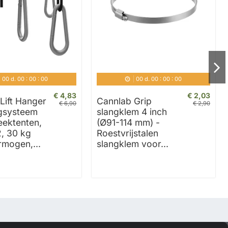
00
d.
00
:
00
:
00
00
d.
00
:
00
:
00
€ 4,83
€ 2,03
Lift Hanger
Cannlab Grip
€ 6,90
€ 2,90
gsysteem
slangklem 4 inch
eektenten,
(Ø91-114 mm) -
2, 30 kg
Roestvrijstalen
mogen,...
slangklem voor...