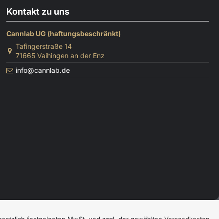
Kontakt zu uns
Cannlab UG (haftungsbeschränkt)
Tafingerstraße 14
71665 Vaihingen an der Enz
info@cannlab.de
gesetzlich festgelegten MwSt. und zzgl. der gewählten
Versandkosten
.