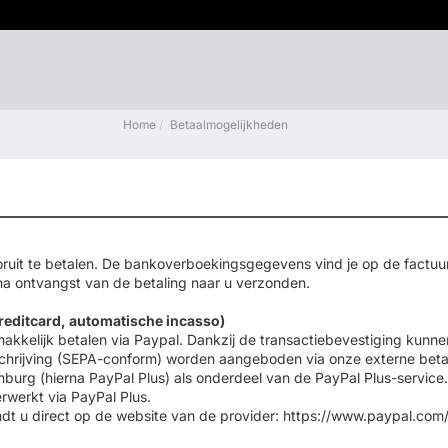
Home
Betaalmogelijkheden
ruit te betalen. De bankoverboekingsgegevens vind je op de factuur d
na ontvangst van de betaling naar u verzonden.
creditcard, automatische incasso)
makkelijk betalen via Paypal. Dankzij de transactiebevestiging kunn
chrijving (SEPA-conform) worden aangeboden via onze externe betalin
urg (hierna PayPal Plus) als onderdeel van de PayPal Plus-service. 
erwerkt via PayPal Plus.
indt u direct op de website van de provider: https://www.paypal.c