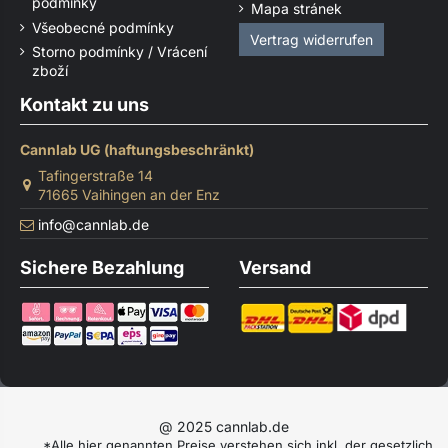
podmínky
Mapa stránek
Všeobecné podmínky
Vertrag widerrufen
Storno podmínky / Vrácení
zboží
Kontakt zu uns
Cannlab UG (haftungsbeschränkt)
Tafingerstraße 14
71665 Vaihingen an der Enz
info@cannlab.de
Sichere Bezahlung
Versand
@ 2025 cannlab.de
*Alle hier genannten Preise verstehen sich inkl. der gesetzlich