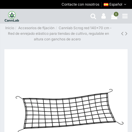
Contacte con nosotros
Español
0
Inicio
Accesorios de fijación
Cannlab Scrog red 140x70 cm -
Red de enrejado elástico para tiendas de cultivo, regulable en
altura con ganchos de acero