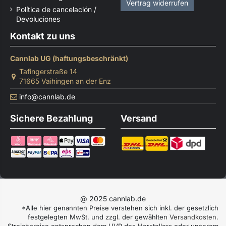
Vertrag widerrufen
Política de cancelación /
Devoluciones
Kontakt zu uns
Cannlab UG (haftungsbeschränkt)
Tafingerstraße 14
71665 Vaihingen an der Enz
info@cannlab.de
Sichere Bezahlung
Versand
@ 2025 cannlab.de
*Alle hier genannten Preise verstehen sich inkl. der gesetzlich
festgelegten MwSt. und zzgl. der gewählten
Versandkosten
.
Streichpreise entsprechen dem UVP des Herstellers oder unserem