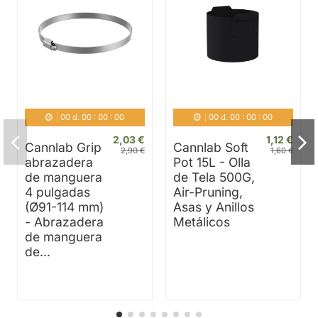
00
d.
00
:
00
:
00
00
d.
00
:
00
:
00
2,03 €
1,12 €
Cannlab Grip
Cannlab Soft
2,90 €
1,60 €
abrazadera
Pot 15L - Olla
de manguera
de Tela 500G,
4 pulgadas
Air-Pruning,
(Ø91-114 mm)
Asas y Anillos
- Abrazadera
Metálicos
de manguera
de...