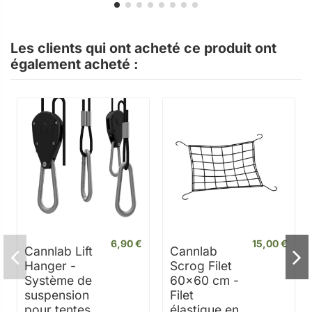
Les clients qui ont acheté ce produit ont
également acheté :
6,90 €
15,00 €
Cannlab Lift
Cannlab
Hanger -
Scrog Filet
Système de
60x60 cm -
suspension
Filet
pour tentes
élastique en