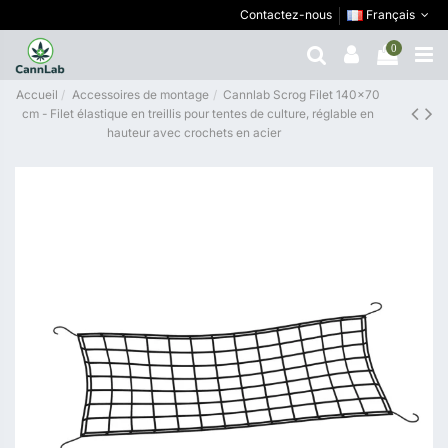
Contactez-nous
Français
0
Accueil
Accessoires de montage
Cannlab Scrog Filet 140x70
cm - Filet élastique en treillis pour tentes de culture, réglable en
hauteur avec crochets en acier