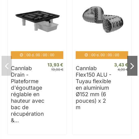
00
d.
00
:
00
:
00
00
d.
00
:
00
:
00
13,93 €
3,43 €
Cannlab
Cannlab
19,90 €
4,90 €
Drain -
Flex150 ALU -
Plateforme
Tuyau flexible
d'égouttage
en aluminium
réglable en
Ø152 mm (6
hauteur avec
pouces) x 2
bac de
m
récupération
&...