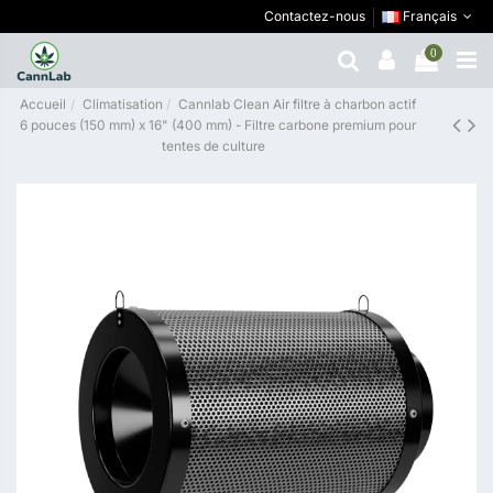
Contactez-nous
Français
0
Accueil
Climatisation
Cannlab Clean Air filtre à charbon actif
6 pouces (150 mm) x 16" (400 mm) - Filtre carbone premium pour
tentes de culture