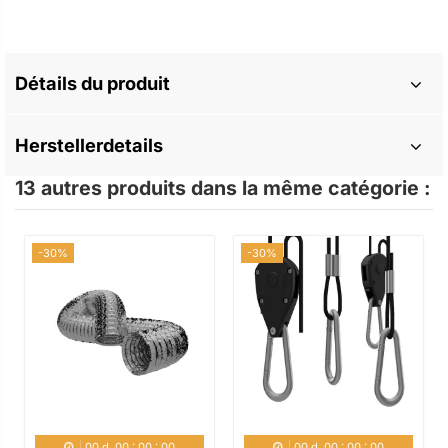
Détails du produit
Herstellerdetails
13 autres produits dans la même catégorie :
-30%
-30%
00
d.
00
:
00
:
00
00
d.
00
:
00
:
00