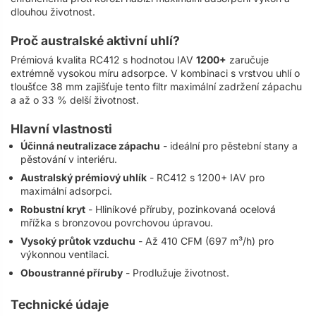
dlouhou životnost.
Proč australské aktivní uhlí?
Prémiová kvalita RC412 s hodnotou IAV
1200+
zaručuje
extrémně vysokou míru adsorpce. V kombinaci s vrstvou uhlí o
tloušťce 38 mm zajišťuje tento filtr maximální zadržení zápachu
a až o 33 % delší životnost.
Hlavní vlastnosti
Účinná neutralizace zápachu
- ideální pro pěstební stany a
pěstování v interiéru.
Australský prémiový uhlík
- RC412 s 1200+ IAV pro
maximální adsorpci.
Robustní kryt
- Hliníkové příruby, pozinkovaná ocelová
mřížka s bronzovou povrchovou úpravou.
Vysoký průtok vzduchu
- Až 410 CFM (697 m³/h) pro
výkonnou ventilaci.
Oboustranné příruby
- Prodlužuje životnost.
Technické údaje