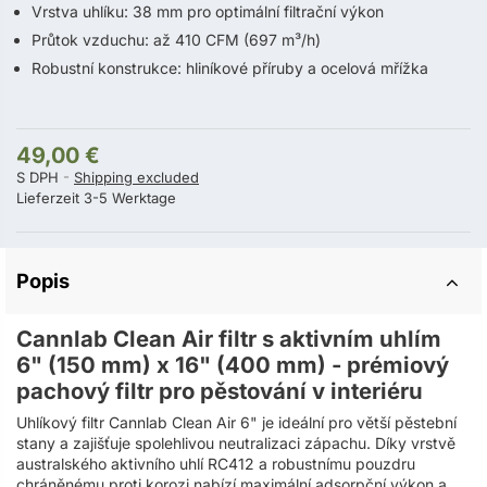
Vrstva uhlíku: 38 mm pro optimální filtrační výkon
Průtok vzduchu: až 410 CFM (697 m³/h)
Robustní konstrukce: hliníkové příruby a ocelová mřížka
49,00 €
S DPH
Shipping excluded
Lieferzeit 3-5 Werktage
Popis
Cannlab Clean Air filtr s aktivním uhlím
6" (150 mm) x 16" (400 mm) - prémiový
pachový filtr pro pěstování v interiéru
Uhlíkový filtr Cannlab Clean Air 6" je ideální pro větší pěstební
stany a zajišťuje spolehlivou neutralizaci zápachu. Díky vrstvě
australského aktivního uhlí RC412 a robustnímu pouzdru
chráněnému proti korozi nabízí maximální adsorpční výkon a