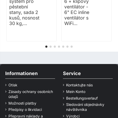
systém pro
6 + klipový
pěstební
ventilátor -
stany, sada 2
6" EC inline
kusů, nosnost
ventilátor s
30 kg,...
WiFi...
Informationen
Service
Otisk
Kontaktujte nás
Zásady ochrany osobních
Mein Konto
údajů
Bestellungsverlauf
Možnosti platby
Sledování objednávky
Předpisy o likvidaci
návštěvníka
Přepravní náklady a
Výrobci