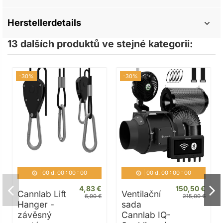
Herstellerdetails
13 dalších produktů ve stejné kategorii:
-30%
-30%
00
d.
00
:
00
:
00
00
d.
00
:
00
:
00
4,83 €
150,50 €
Cannlab Lift
Ventilační
6,90 €
215,00 €
Hanger -
sada
závěsný
Cannlab IQ-