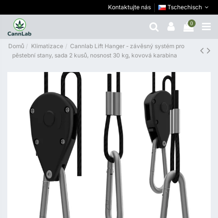
Kontaktujte nás
Tschechisch
0
Domů
Klimatizace
Cannlab Lift Hanger - závěsný systém pro
pěstební stany, sada 2 kusů, nosnost 30 kg, kovová karabina