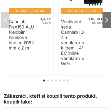
00
d.
00
:
00
:
00
00
d.
00
:
00
:
00
3,43 €
139,30 €
Cannlab
Ventilační
4,90 €
199,00 €
Flex150 ALU -
sada
Flexibilní
Cannlab IQ-
hliníková
4 +
hadice Ø152
ventilátor s
mm x 2 m
klipem - 4"
EC inline
ventilátor s
WiFi...
Zákazníci, kteří si koupili tento produkt,
koupili také: