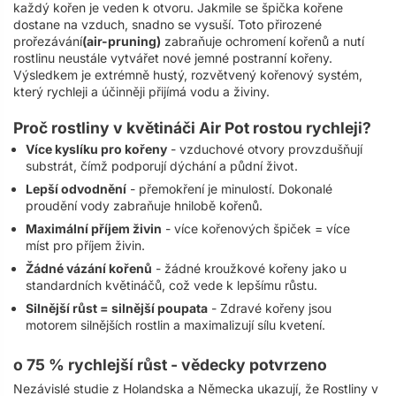
každý kořen je veden k otvoru. Jakmile se špička kořene
dostane na vzduch, snadno se vysuší. Toto přirozené
prořezávání
(air-pruning)
zabraňuje ochromení kořenů a nutí
rostlinu neustále vytvářet nové jemné postranní kořeny.
Výsledkem je extrémně hustý, rozvětvený kořenový systém,
který rychleji a účinněji přijímá vodu a živiny.
Proč rostliny v květináči Air Pot rostou rychleji?
Více kyslíku pro kořeny
- vzduchové otvory provzdušňují
substrát, čímž podporují dýchání a půdní život.
Lepší odvodnění
- přemokření je minulostí. Dokonalé
proudění vody zabraňuje hnilobě kořenů.
Maximální příjem živin
- více kořenových špiček = více
míst pro příjem živin.
Žádné vázání kořenů
- žádné kroužkové kořeny jako u
standardních květináčů, což vede k lepšímu růstu.
Silnější růst = silnější poupata
- Zdravé kořeny jsou
motorem silnějších rostlin a maximalizují sílu kvetení.
o 75 % rychlejší růst - vědecky potvrzeno
Nezávislé studie z Holandska a Německa ukazují, že Rostliny v