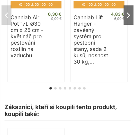
00
d.
00
:
00
:
00
00
d.
00
:
00
:
00
6,30 €
4,83 €
Cannlab Air
Cannlab Lift
9,00 €
6,90 €
Pot 17L Ø30
Hanger -
cm x 25 cm -
závěsný
květináč pro
systém pro
pěstování
pěstební
rostlin na
stany, sada 2
vzduchu
kusů, nosnost
30 kg,...
Zákazníci, kteří si koupili tento produkt,
koupili také: