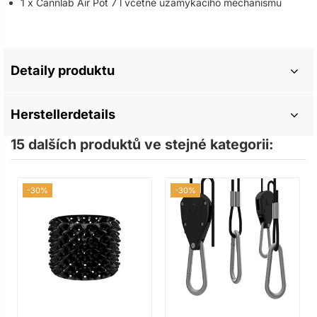
1 x Cannlab Air Pot 7 l včetně uzamykacího mechanismu
Detaily produktu
Herstellerdetails
15 dalších produktů ve stejné kategorii:
-30%
-30%