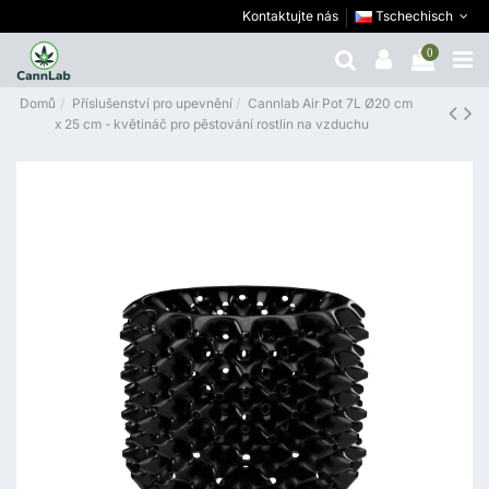
Kontaktujte nás
Tschechisch
0
Domů
Příslušenství pro upevnění
Cannlab Air Pot 7L Ø20 cm
x 25 cm - květináč pro pěstování rostlin na vzduchu